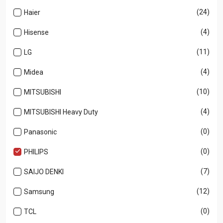
(24)
Haier
(4)
Hisense
(11)
LG
(4)
Midea
(10)
MITSUBISHI
(4)
MITSUBISHI Heavy Duty
(0)
Panasonic
(0)
PHILIPS
(7)
SAIJO DENKI
(12)
Samsung
(0)
TCL