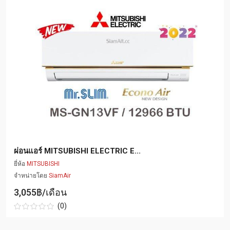
ผ่อนแอร์ MITSUBISHI ELECTRIC E...
ยี่ห้อ
MITSUBISHI
จำหน่ายโดย
SiamAir
3,055฿/เดือน
(0)