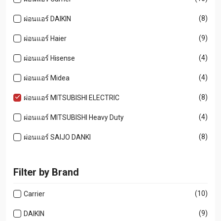
(8)
ผ่อนแอร์ DAIKIN
(9)
ผ่อนแอร์ Haier
(4)
ผ่อนแอร์ Hisense
(4)
ผ่อนแอร์ Midea
(8)
ผ่อนแอร์ MITSUBISHI ELECTRIC
(4)
ผ่อนแอร์ MITSUBISHI Heavy Duty
(8)
ผ่อนแอร์ SAIJO DANKI
Filter by Brand
(10)
Carrier
(9)
DAIKIN