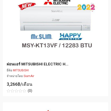
ผ่อนแอร์ MITSUBISHI ELECTRIC H...
ยี่ห้อ
MITSUBISHI
จำหน่ายโดย
SiamAir
3,266฿/เดือน
(0)