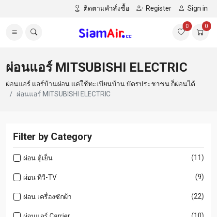
ติดตามคำสั่งซื้อ
Register
Sign in
0
0
ผ่อนแอร์ MITSUBISHI ELECTRIC
ผ่อนแอร์ แอร์บ้านผ่อน แค่ใช้ทะเบียนบ้าน บัตรประชาชน ก็ผ่อนได้
ผ่อนแอร์ MITSUBISHI ELECTRIC
Filter by Category
(11)
ผ่อน ตู้เย็น
(9)
ผ่อน ทีวี-TV
(22)
ผ่อน เครื่องซักผ้า
(10)
ผ่อนแอร์ Carrier