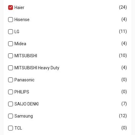
(24)
Haier
(4)
Hisense
(11)
LG
(4)
Midea
(10)
MITSUBISHI
(4)
MITSUBISHI Heavy Duty
(0)
Panasonic
(0)
PHILIPS
(7)
SAIJO DENKI
(12)
Samsung
(0)
TCL