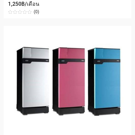
1,250฿/เดือน
(0)