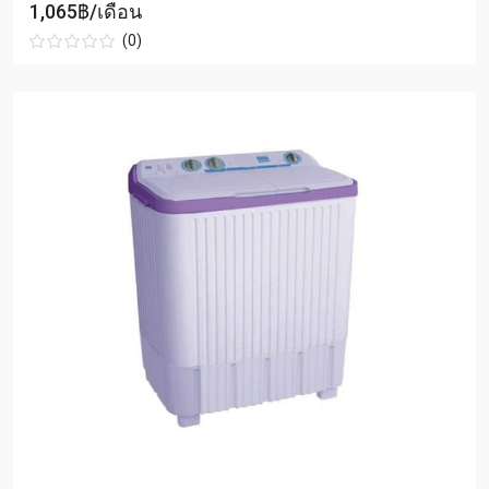
1,065฿/เดือน
(0)