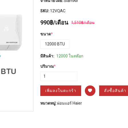
จำหน่ายโดย:
SiamAir
SKU:
12VQAC
990฿/เดือน
1,510฿/เดือน
ขนาด
*
12000 BTU
มีสินค้า:
12000 ในสต๊อก
ปริมาณ
*
เพิ่มลงในตะกร้า
สั่งซื้อสินค้า
หมวดหมู่:
ผ่อนแอร์ Haier